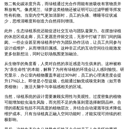
致二氧化碳浓度升高，而绿植通过光合作用能有效吸收有害物质并
释放氧气。像虎尾兰、绿萝这类植物还被证明可以过滤甲醛等挥发
性有机物。当室内空气更加清新时，员工的头痛、嗜睡等症状减
少，思维清晰度和创造力自然得到增强。
此外，生态绿植系统还能促进社交互动与团队凝聚力。在摆放绿植
的休息区或走廊，员工更愿意停留交流，无形中打破了部门间的隔
阂。一些企业甚至将绿植养护作为团队协作活动，让员工共同参与
设计或维护，从而增强归属感。这种非正式的互动空间往往能激发
更多创新想法，同时让职场氛围更加融洽。
从生物学的角度看，人类对自然的亲近感是与生俱来的。这种被称
为“亲生命性”的本能，解释了为何有绿植的环境会让人感到愉悦。研
究显示，办公室内植物覆盖率超过30%时，员工的心理满意度会提
升17%以上。即使是小型盆栽，也能通过触觉或嗅觉刺激（如芳香
类植物），激活大脑中与幸福感相关的区域。
当然，绿植系统的设计需要兼顾实用性与美观性。过度密集的植物
可能增加蚊虫滋生风险，而光照不足的角落则需选择耐阴品种。合
理的搭配应包括不同高度的植物层次，并结合自动灌溉等技术降低
维护成本。只有当绿植真正融入空间功能时，才能实现可持续的积
极影响。