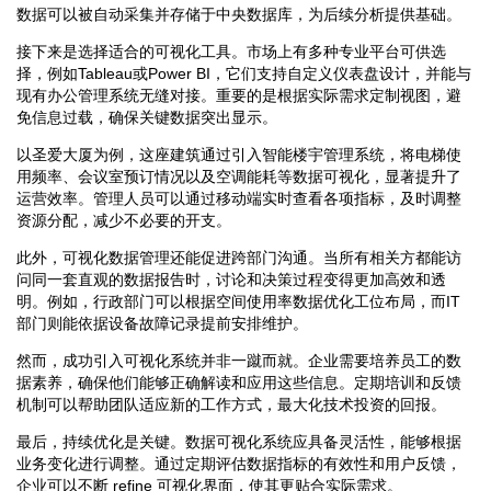
数据可以被自动采集并存储于中央数据库，为后续分析提供基础。
接下来是选择适合的可视化工具。市场上有多种专业平台可供选
择，例如Tableau或Power BI，它们支持自定义仪表盘设计，并能与
现有办公管理系统无缝对接。重要的是根据实际需求定制视图，避
免信息过载，确保关键数据突出显示。
以圣爱大厦为例，这座建筑通过引入智能楼宇管理系统，将电梯使
用频率、会议室预订情况以及空调能耗等数据可视化，显著提升了
运营效率。管理人员可以通过移动端实时查看各项指标，及时调整
资源分配，减少不必要的开支。
此外，可视化数据管理还能促进跨部门沟通。当所有相关方都能访
问同一套直观的数据报告时，讨论和决策过程变得更加高效和透
明。例如，行政部门可以根据空间使用率数据优化工位布局，而IT
部门则能依据设备故障记录提前安排维护。
然而，成功引入可视化系统并非一蹴而就。企业需要培养员工的数
据素养，确保他们能够正确解读和应用这些信息。定期培训和反馈
机制可以帮助团队适应新的工作方式，最大化技术投资的回报。
最后，持续优化是关键。数据可视化系统应具备灵活性，能够根据
业务变化进行调整。通过定期评估数据指标的有效性和用户反馈，
企业可以不断 refine 可视化界面，使其更贴合实际需求。