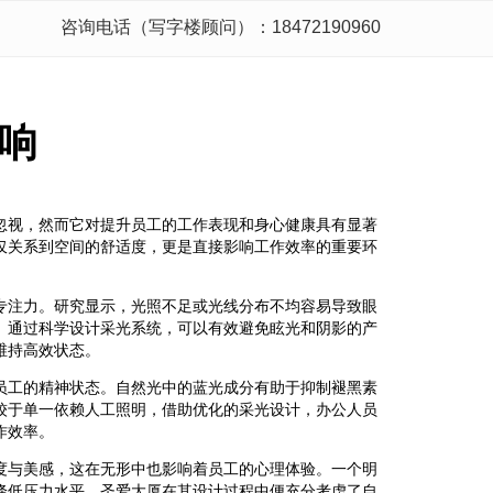
咨询电话（写字楼顾问）：18472190960
响
忽视，然而它对提升员工的工作表现和身心健康具有显著
仅关系到空间的舒适度，更是直接影响工作效率的重要环
专注力。研究显示，光照不足或光线分布不均容易导致眼
。通过科学设计采光系统，可以有效避免眩光和阴影的产
维持高效状态。
员工的精神状态。自然光中的蓝光成分有助于抑制褪黑素
较于单一依赖人工照明，借助优化的采光设计，办公人员
作效率。
度与美感，这在无形中也影响着员工的心理体验。一个明
降低压力水平。圣爱大厦在其设计过程中便充分考虑了自