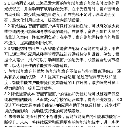
2.1 自动调节光线 上海圣爱大厦的智能节能窗户能够实时监测外界
光线强度，并自动调节玻璃的透光率。在阳光直射时，窗户玻璃会
自动变暗，减少眩光和热量进入；而在光线不足时，玻璃则会变
亮，最大化利用自然光，提高室内照明质量。
2.2 有效隔热 智能节能窗户具有良好的隔热性能，可以有效减少夏
季空调的使用频率和冬季采暖的能耗。在夏季，窗户会阻挡大量的
热量进入室内，降低空调负荷；在冬季，窗户则能保持室内的热量
不流失，提高能源利用效率。
2.3 智能控制与用户互动 智能节能窗户配备了智能控制系统，用户
可以通过手机应用或楼宇管理系统进行远程控制和设置。例如，根
据个人需求，用户可以手动调整窗户的透光率，或设置自动调节模
式，以达到最佳的节能效果和舒适度。
3. 智能节能窗户的优势 智能节能窗户不仅在节能方面表现突出，还
具有多方面的优势： 3.1 提高工作舒适度 通过智能调节光线和温
度，智能节能窗户能够提供更加舒适的工作环境，减少眩光对员工
视力的影响，提升工作效率。
3.2 降低运营成本 智能节能窗户的隔热和光控功能可以显著降低空
调和照明的能耗，从而减少写字楼的运营成本，提高经济效益。 3.3
促进可持续发展 智能节能窗户的应用有助于降低碳排放，减少对环
境的负面影响，推动建筑行业的可持续发展。
4. 未来展望 随着科技的不断进步，智能节能窗户的性能和功能将不
断提升。未来，将继续探索和应用更多的智能节能技术，进一步优